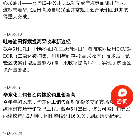
心采油井——兴华12-44X井，成功完成产液剖面测井作业。
这标志着华北油田高凝自喷采油井常规工艺产液剖面测井取
得重大突破。
2026/6/12
吐哈油田探索提高采收率新途径
截至5月17日，吐哈油田在三塘湖油田牛圈湖东区应用CCUS-
EOR（二氧化碳捕集、利用与封存-提高采收率）技术后，试
验区块累计增油量超2万吨，采收率提高1.4%，实现了试验区
块产量翻番。
2026/6/5
华东化工销售乙丙橡胶销量创新高
今年年初以来，华东化工销售面对复杂多变的市场形势，持
续推进市场营销攻坚工程。截至5月25日，该公司累计销售乙
丙橡胶产品2万吨，同比增幅达116.91%，刷新历史纪录。
2026/5/29