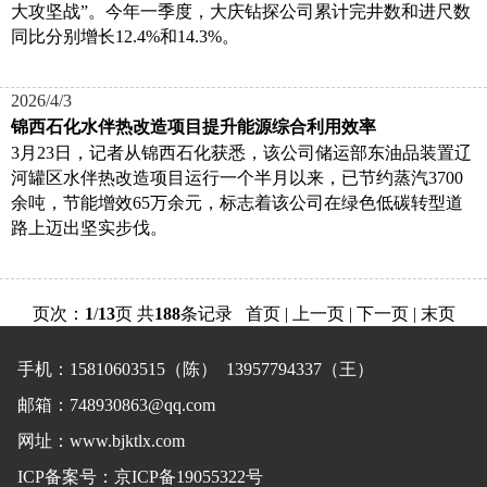
大攻坚战”。今年一季度，大庆钻探公司累计完井数和进尺数
同比分别增长12.4%和14.3%。
2026/4/3
锦西石化水伴热改造项目提升能源综合利用效率
3月23日，记者从锦西石化获悉，该公司储运部东油品装置辽
河罐区水伴热改造项目运行一个半月以来，已节约蒸汽3700
余吨，节能增效65万余元，标志着该公司在绿色低碳转型道
路上迈出坚实步伐。
页次：
1
/
13
页 共
188
条记录 首页 | 上一页 |
下一页
|
末页
手机：15810603515（陈） 13957794337（王）
邮箱：748930863@qq.com
网址：
www.bjktlx.com
ICP备案号：
京ICP备19055322号