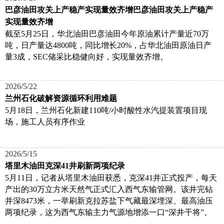
巴彦油田攻关上产稳产实现量效齐增巴彦油田攻关上产稳产
实现量效齐增
截至5月25日，华北油田巴彦油田今年原油累计产量近70万
吨，日产量达4800吨，同比增长20%，占华北油田原油日产
量3成，SEC储采比稳健向好，实现量效齐增。
2026/5/22
兰州石化破解资源循环利用难题
5月18日，兰州石化新建110吨/小时酸性水汽提装置项目现
场，施工人员有序作业
2026/5/15
塔里木油田克深41井刷新两项纪录
5月11日，记者从塔里木油田获悉，克深41井正式投产，每天
产出的30万立方米天然气正式汇入西气东输管网。该井完钻
井深8473米，一举刷新克拉苏盐下气藏最深埋深、最高油压
两项纪录，这为西气东输主力气源地增添一口“深井干将”。