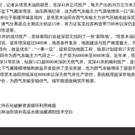
，记者从塔里木油田获悉，克深41井正式投产，每天产出的30万立方米
苏盐下气藏深埋深、油压两项纪录，这为西气东输主力气源地增添一口“深
井位于新疆拜城县境内，是塔里木油田在西气东输主力供气区瞄准超深层
液气分离器点火测试火焰达15米，有力证实克拉苏构造带7500米以深仍
破性进展。
1井的成功投产，意味着我们在超深层又找到了一块‘新阵地’。”塔里木
绍说。该井埋深超过8400米，地质条件复杂，地面建设与投产难度极大。
导向，效益优先”，“一事一议”，提前启动地面工程，较原计划提前27天
为西气东输主力气田之一，主产层为6000米至8000米深。近年来，塔
深31等区块，钻探11口超8000米深的天然气井。克深41井的顺利投
盐下气藏规模增储和效益开发提供了坚实依据，也为西气东输增添了源源不
里木油田持续深化8000米以深天然气井生产管控，系统梳理超深井地
评价，为西气东输安稳供气、端牢能源饭碗筑牢根基。
兰州石化破解资源循环利用难题
吉林油田填补高温水驱油藏调剖技术空白