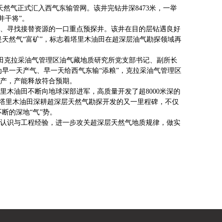
天然气正式汇入西气东输管网。该井完钻井深8473米，一举
井干将”。
、寻找接替资源的一口重点预探井。该井在目的层钻遇良好
是天然气“富矿”，标志着塔里木油田在超深层油气勘探领域再
油田克拉采油气管理区油气藏地质研究所党支部书记、副所长
为早一天产气、早一天给西气东输“添粮”，克拉采油气管理区
投产，产能释放符合预期。
里木油田不断向地球深部进军，高质量开发了超8000米深的
产，是塔里木油田深耕超深层天然气勘探开发的又一里程碑，不仅
断的深地“气”势。
质认识与工程经验，进一步攻关超深层天然气地质规律，做实