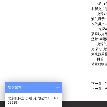
5月11日
刷新克拉
克深41
油气显示，
次取得突
“克深4
聂延波介
坚持“问题
克深气田作
克深9、克
为克拉苏
目前，塔
储量精细
下一条：
请您留言
上一条：
北京凯特立信阀门有限公司158106
03515