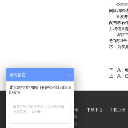
今年年初
同比增幅达
量质齐升
配吉林石化
月均销量超
深耕市场
务”的组
求，为差
下一条：
请您留言
上一条：
北京凯特立信阀门有限公司158106
03515
关于我们
产品中心
新闻资讯
下载中心
工程业绩
公司简介
蝶阀
企业新闻
企业荣誉
球阀
行业动态