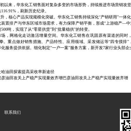
以来，华东化工销售面对复杂多变的市场形势，持续推进市场营销攻坚工
116.91%，刷新历史纪录。
，核心产品实现规模化突破。华东化工销售持续深化“产销研用”一体化
装置排产与华东区域市场需求，有力保障产销平衡，形成“上游稳产—中游畅通
500吨，实现了从“零星供货”到“批量稳供”的转变。
，网格化走访激活增量空间。华东化工销售在巩固原有渠道的同时，将
合拳。重点做好销售措施、产品特性、应用领域、采发储运等“四专摸排
异化服务提供依据。细化制定“一户一案”服务方案，新开发7家行业头部企
吐哈油田探索提高采收率新途径
巴彦油田攻关上产稳产实现量效齐增巴彦油田攻关上产稳产实现量效齐增
联系我们