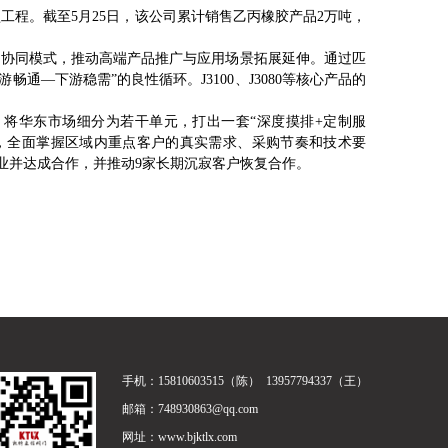
程。截至5月25日，该公司累计销售乙丙橡胶产品2万吨，
协同模式，推动高端产品推广与应用场景拓展延伸。通过匹
—下游稳需”的良性循环。J3100、J3080等核心产品的
华东市场细分为若干单元，打出一套“深度摸排+定制服
”，全面掌握区域内重点客户的真实需求、采购节奏和技术要
业并达成合作，并推动9家长期沉寂客户恢复合作。
手机：15810603515（陈） 13957794337（王）
邮箱：748930863@qq.com
网址：
www.bjktlx.com