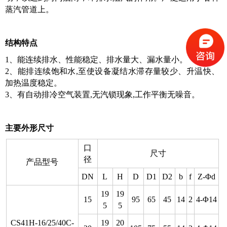
蒸汽管道上。
结构特点
1、能连续排水、性能稳定、排水量大、漏水量小。
2、能排连续饱和水,至使设备凝结水滞存量较少、升温快、
加热温度稳定。
3、有自动排冷空气装置,无汽锁现象,工作平衡无噪音。
主要外形尺寸
口
尺寸
径
产品型号
DN
L
H
D
D1
D2
b
f
Z-Φd
19
19
15
95
65
45
14
2
4-Φ14
5
5
CS41H-16/25/40C-
19
20