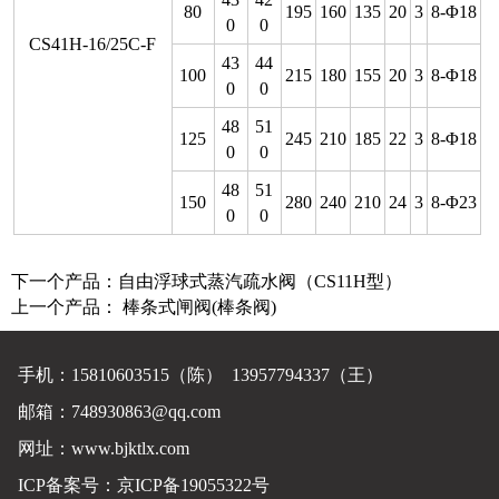
80
195
160
135
20
3
8-Φ18
0
0
CS41H-16/25C-F
43
44
100
215
180
155
20
3
8-Φ18
0
0
48
51
125
245
210
185
22
3
8-Φ18
0
0
48
51
150
280
240
210
24
3
8-Φ23
0
0
下一个产品：
自由浮球式蒸汽疏水阀（CS11H型）
上一个产品：
棒条式闸阀(棒条阀)
手机：15810603515（陈） 13957794337（王）
邮箱：748930863@qq.com
网址：
www.bjktlx.com
ICP备案号：
京ICP备19055322号