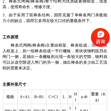
2、棒条式闸阀(棒条阀)整个结构为优质碳素钢制造，强度
高，使用寿命长，维修方便。
3、由于采用了双棒条结构，因而克服了单棒条闸门承载能
力小的缺点，因而它多用在较大口径的重载条件下。
工作原理
棒条式闸阀(棒条阀)主要由框架、棒条组成，当棒条插
入框架上，则一组棒条组成一平行栅板，将块状物料阻挡在
闸门一侧，若抽出一条栅板则出现一条较大的空隙，物料就
可以从该空隙进入闸门的另一侧，抽出棒条的多少由工艺流
程的需要来决定。
主要外形尺寸
H
重量（
K
规格
A
×
A1
B
×
B1
C
×
C1
L
H
n-
Ф
1
g）
1
1
300
×
30
390
×
39
350
×
35
300
×
30
80
8-
Ф
1