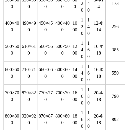
2
4
173
0
0
0
0
0
4
0
0
1
1
400
×
40
490
×
49
450
×
45
400
×
40
10
12-
Ф
2
4
256
0
0
0
0
00
14
0
0
1
1
500
×
50
610
×
61
560
×
56
500
×
50
12
16-
Ф
4
6
385
0
0
0
0
00
18
0
0
1
1
600
×
60
710
×
71
660
×
66
600
×
60
14
16-
Ф
4
6
550
0
0
0
0
00
18
0
0
1
1
700
×
70
820
×
82
770
×
77
700
×
70
16
20-
Ф
6
8
790
0
0
0
0
00
18
0
0
1
1
800
×
80
920
×
92
870
×
87
800
×
80
18
20-
Ф
6
8
892
0
0
0
0
00
18
0
0