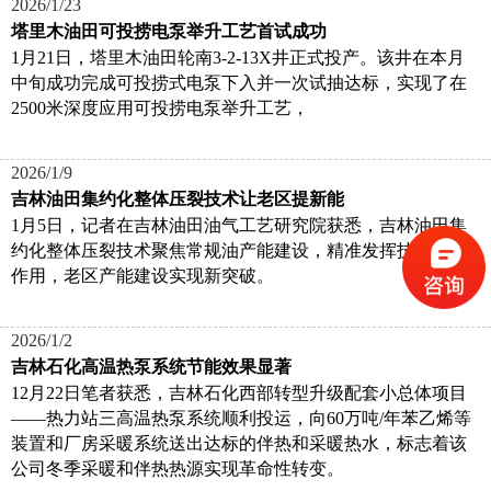
2026/1/23
塔里木油田可投捞电泵举升工艺首试成功
1月21日，塔里木油田轮南3-2-13X井正式投产。该井在本月
中旬成功完成可投捞式电泵下入并一次试抽达标，实现了在
2500米深度应用可投捞电泵举升工艺，
2026/1/9
吉林油田集约化整体压裂技术让老区提新能
1月5日，记者在吉林油田油气工艺研究院获悉，吉林油田集
约化整体压裂技术聚焦常规油产能建设，精准发挥技术支撑
作用，老区产能建设实现新突破。
2026/1/2
吉林石化高温热泵系统节能效果显著
12月22日笔者获悉，吉林石化西部转型升级配套小总体项目
——热力站三高温热泵系统顺利投运，向60万吨/年苯乙烯等
装置和厂房采暖系统送出达标的伴热和采暖热水，标志着该
公司冬季采暖和伴热热源实现革命性转变。