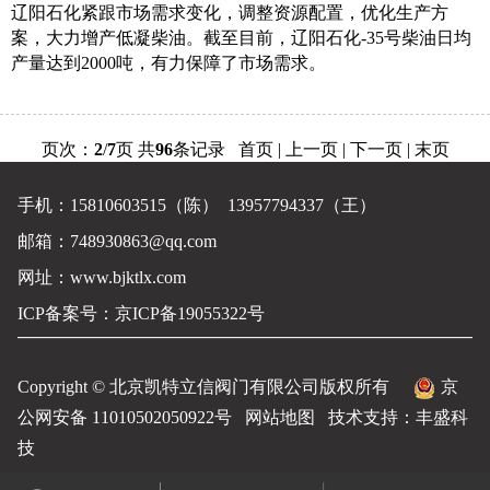
辽阳石化紧跟市场需求变化，调整资源配置，优化生产方
案，大力增产低凝柴油。截至目前，辽阳石化-35号柴油日均
产量达到2000吨，有力保障了市场需求。
页次：
2
/
7
页 共
96
条记录
首页
|
上一页
|
下一页
|
末页
手机：15810603515（陈） 13957794337（王）
邮箱：748930863@qq.com
网址：
www.bjktlx.com
ICP备案号：
京ICP备19055322号
Copyright © 北京凯特立信阀门有限公司版权所有
京
公网安备 11010502050922号
网站地图
技术支持：
丰盛科
技