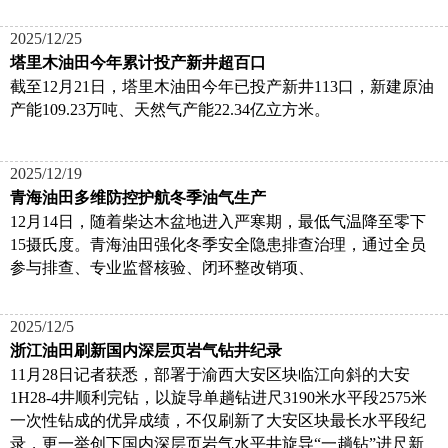
2025/12/25
塔里木油田今年累计投产新井超百口
截至12月21日，塔里木油田今年已投产新井113口，新建原油
产能109.23万吨、天然气产能22.34亿立方米。
2025/12/19
青海油田多维防控护航冬季油气生产
12月14日，随着柴达木盆地进入严寒期，最低气温降至零下
15摄氏度。青海油田强化冬季安全隐患排查治理，通过全员
参与排查、专业监督核验、闭环整改销项、
2025/12/5
浙江油田刷新国内深层页岩气钻井纪录
11月28日记者获悉，部署于渝西大安区块临江向斜的大安
1H28-4井顺利完钻，以旋导单趟钻进尺3190米水平段2575米
一次性钻成的优异成绩，不仅刷新了大安区块最长水平段纪
录，更一举创下国内深层页岩气水平井旋导“一趟钻”进尺新