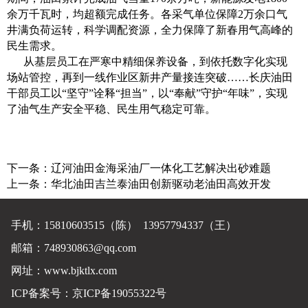
余万千瓦时，均超额完成任务。各采气单位保障2万余口气
井满负荷运转，科学调配资源，全力保障了新春用气高峰的
民生需求。
从基层员工在严寒中精细保养设备，到依托数字化实现
场站管控，再到一线作业区新井产量接连突破……长庆油田
干部员工以“坚守”诠释“担当”，以“奉献”守护“年味”，实现
了油气生产安全平稳、民生用气稳定可靠。
下一条：
辽河油田金海采油厂一体化工艺解决出砂难题
上一条：
华北油田吉兰泰油田创新驱动老油田高效开发
手机：15810603515（陈） 13957794337（王）
邮箱：748930863@qq.com
网址：
www.bjktlx.com
ICP备案号：
京ICP备19055322号