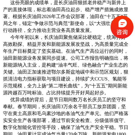
这份亮眼的成绩单，是长庆油田狠抓老井稳产与新井上
产的直接体现，标志着油田高位起步、稳产增产措施成效显
著。根据长庆油田2026年工作会议部署，油田在“十五五”开
局之年，锚定“争做示范与典范”新使命，以“大强壮美长”为
行动路径，全力推动主营业务高质量发展。
今年年初以来，长庆油田聚焦储采比硬稳定，统筹打好
高效勘探、精益开发和新能源发展攻坚战，为高质量完成全
年生产目标奠定了坚实基础。在油气生产高位运行的同时，
油田新能源业务发展同步提速。公司工作报告明确指出，将
新能源纳入主业，是构建“油丰气旺、绿色融合”产业生态的
关键。油田正加速推进鄂尔多斯盆地碳中和示范区规划，狠
抓清洁电力指标获取与项目建设，持续扩大CCUS、氢能等
示范规模，全力上扬“第二增长曲线”，为“十五五”期间新能
源跨越百万吨标油、占比持续提升开好局起好步。
优异成绩的背后，是节日期间数万名长庆员工的坚守和
奉献。春节期间，长庆油田3万余名干部员工放弃团圆，坚
守在黄土高原和毛乌素沙地的各油气生产单元。他们严格落
实安全生产各项部署，通过节前安全检查、分级值班值守、
数字化智能化管控等手段，确保了油气生产安全平稳。节日
期间，油田累计完成油气当量170余万吨，新能源发电1800