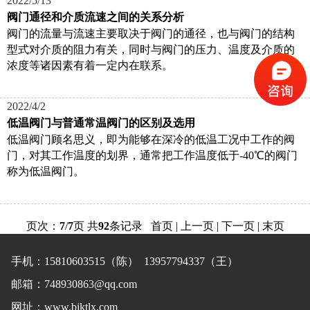
2022/5/13
阀门通径和介质流速之间的关系分析
阀门的流量与流速主要取决于阀门的通径，也与阀门的结构
型式对介质的阻力有关，同时与阀门的压力、温度及介质的
浓度等诸因素有着一定内在联系。
2022/4/2
低温阀门与普通常温阀门的区别及选用
低温阀门顾名思义，即为能够在深冷的低温工况中工作的阀
门，对其工作温度的划界，通常把工作温度低于-40℃的阀门
称为低温阀门。
页次：
7
/
7
页 共
92
条记录
首页
|
上一页
| 下一页 | 末页
手机：15810603515（陈） 13957794337（王）
邮箱：748930863@qq.com
网址：
www.bjktlx.com