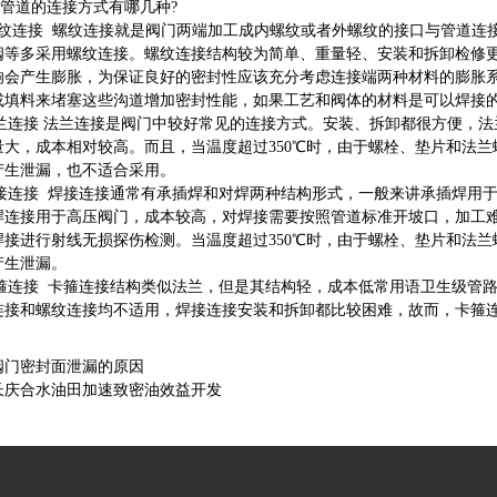
道的连接方式有哪几种?
纹连接 螺纹连接就是阀门两端加工成内螺纹或者外螺纹的接口与管道连接
阀等多采用螺纹连接。螺纹连接结构较为简单、重量轻、安装和拆卸检修
响会产生膨胀，为保证良好的密封性应该充分考虑连接端两种材料的膨胀
或填料来堵塞这些沟道增加密封性能，如果工艺和阀体的材料是可以焊
连接 法兰连接是阀门中较好常见的连接方式。安装、拆卸都很方便，法
量大，成本相对较高。而且，当温度超过350℃时，由于螺栓、垫片和法
产生泄漏，也不适合采用。
连接 焊接连接通常有承插焊和对焊两种结构形式，一般来讲承插焊用于
焊连接用于高压阀门，成本较高，对焊接需要按照管道标准开坡口，加工
焊接进行射线无损探伤检测。当温度超过350℃时，由于螺栓、垫片和法
产生泄漏。
连接 卡箍连接结构类似法兰，但是其结构轻，成本低常用语卫生级管路
连接和螺纹连接均不适用，焊接连接安装和拆卸都比较困难，故而，卡箍
阀门密封面泄漏的原因
长庆合水油田加速致密油效益开发