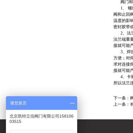
阀门和管
1、 螺
阀和止回
温度的影
密封胶带
2、法兰
法兰端重
接就可能
3、焊接
方便；对
求对连接
接就可能
4、卡箍
所以法兰
下一条：
请您留言
上一条：
北京凯特立信阀门有限公司158106
03515