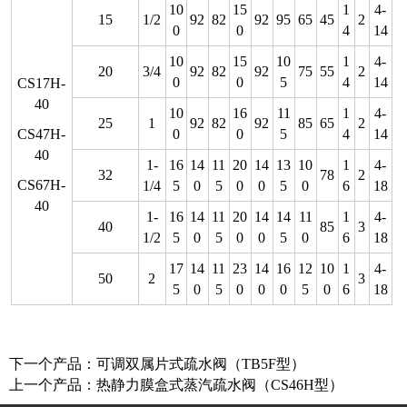
10
15
1
4-
15
1/2
92
82
92
95
65
45
2
0
0
4
14
10
15
10
1
4-
20
3/4
92
82
92
75
55
2
0
0
5
4
14
CS17H-
40
10
16
11
1
4-
25
1
92
82
92
85
65
2
CS47H-
0
0
5
4
14
40
1-
16
14
11
20
14
13
10
1
4-
32
78
2
CS67H-
1/4
5
0
5
0
0
5
0
6
18
40
1-
16
14
11
20
14
14
11
1
4-
40
85
3
1/2
5
0
5
0
0
5
0
6
18
17
14
11
23
14
16
12
10
1
4-
50
2
3
5
0
5
0
0
0
5
0
6
18
下一个产品：
可调双属片式疏水阀（TB5F型）
上一个产品：
热静力膜盒式蒸汽疏水阀（CS46H型）