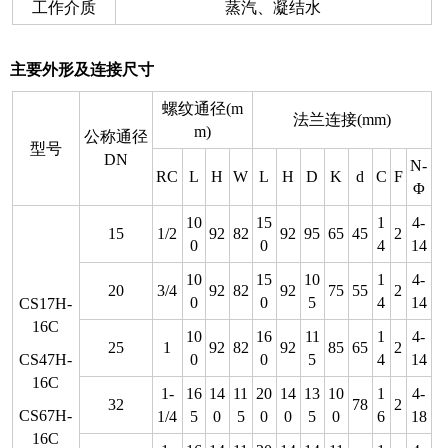
工作介质
蒸汽、凝结水
主要外形及连接尺寸
螺纹通径(m
法兰连接(mm)
m)
公称通径
型号
DN
N-
RC
L
H
W
L
H
D
K
d
C
F
Φ
10
15
1
4-
15
1/2
92
82
92
95
65
45
2
0
0
4
14
10
15
10
1
4-
20
3/4
92
82
92
75
55
2
0
0
5
4
14
CS17H-
16C
10
16
11
1
4-
25
1
92
82
92
85
65
2
CS47H-
0
0
5
4
14
16C
1-
16
14
11
20
14
13
10
1
4-
32
78
2
CS67H-
1/4
5
0
5
0
0
5
0
6
18
16C