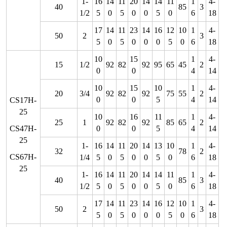
1-
16
14
11
20
14
14
11
1
4-
40
85
3
1/2
5
0
5
0
0
5
0
6
18
17
14
11
23
14
16
12
10
1
4-
50
2
3
5
0
5
0
0
0
5
0
6
18
10
15
1
4-
15
1/2
92
82
92
95
65
45
2
0
0
4
14
10
15
10
1
4-
20
3/4
92
82
92
75
55
2
0
0
5
4
14
CS17H-
25
10
16
11
1
4-
25
1
92
82
92
85
65
2
CS47H-
0
0
5
4
14
25
1-
16
14
11
20
14
13
10
1
4-
32
78
2
CS67H-
1/4
5
0
5
0
0
5
0
6
18
25
1-
16
14
11
20
14
14
11
1
4-
40
85
3
1/2
5
0
5
0
0
5
0
6
18
17
14
11
23
14
16
12
10
1
4-
50
2
3
5
0
5
0
0
0
5
0
6
18